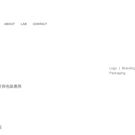
ABOUT
LAB
CONTACT
Logo ｜ Brandin
Packaging
計與包裝應用
區